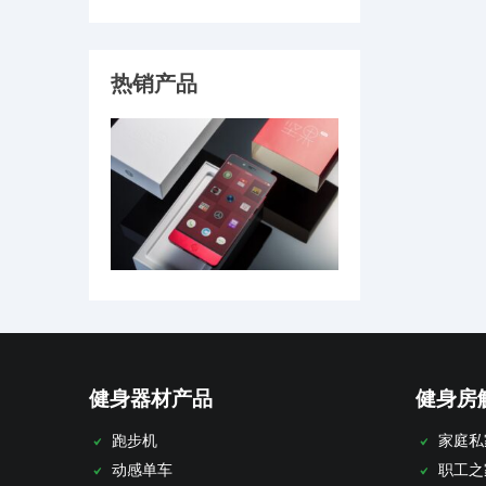
热销产品
健身器材产品
健身房
跑步机
家庭私
动感单车
职工之