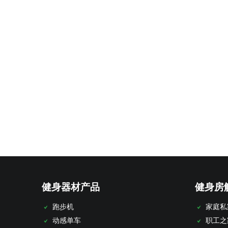
健身器材产品
健身房
跑步机
家庭私
动感单车
职工之