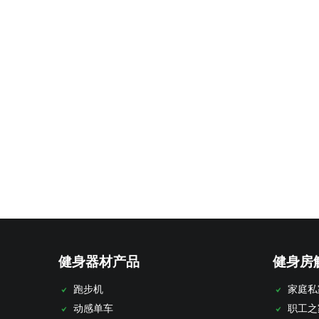
健身器材产品
健身房
跑步机
家庭私
动感单车
职工之